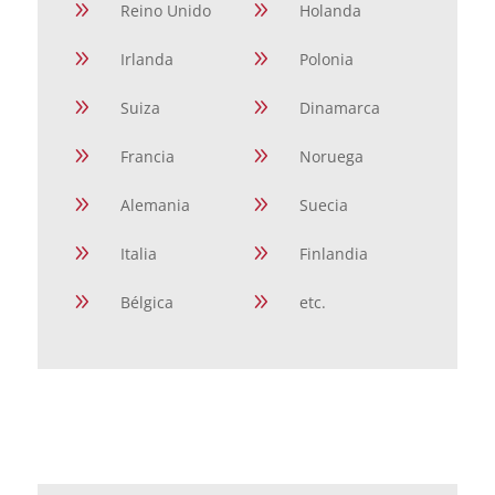
9
9
Reino Unido
Holanda
9
9
Irlanda
Polonia
9
9
Suiza
Dinamarca
9
9
Francia
Noruega
9
9
Alemania
Suecia
9
9
Italia
Finlandia
9
9
Bélgica
etc.