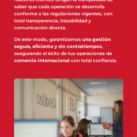
saber que cada operación se desarrolla
conforme a las regulaciones vigentes, con
total transparencia, trazabilidad y
comunicación directa.
De este modo, garantizamos
una gestión
segura, eficiente y sin contratiempos
,
asegurando el éxito de tus operaciones de
comercio internacional
con total confianza.