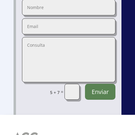
Enviar
=
5 + 7